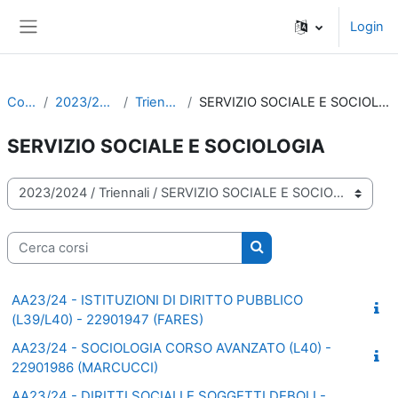
Vai al contenuto principale
Login
Pannello laterale
Corsi
2023/2024
Triennali
SERVIZIO SOCIALE E SOCIOLOGIA
SERVIZIO SOCIALE E SOCIOLOGIA
Categorie di corso
Cerca corsi
Cerca corsi
AA23/24 - ISTITUZIONI DI DIRITTO PUBBLICO
(L39/L40) - 22901947 (FARES)
AA23/24 - SOCIOLOGIA CORSO AVANZATO (L40) -
22901986 (MARCUCCI)
AA23/24 - DIRITTI SOCIALI E SOGGETTI DEBOLI -