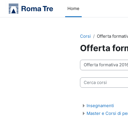
Vai al contenuto principale
Home
Corsi
Offerta formati
Offerta for
Categorie di corso
Cerca corsi
Insegnamenti
Master e Corsi di p