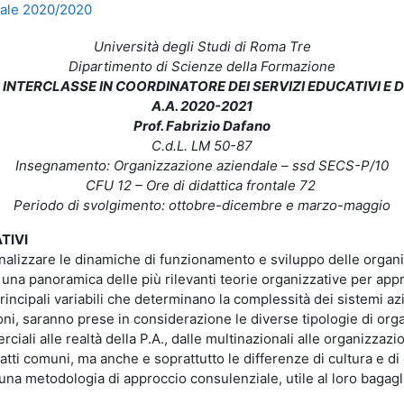
dale 2020/2020
Università degli Studi di Roma Tre
Dipartimento di Scienze della Formazione
INTERCLASSE IN COORDINATORE DEI SERVIZI EDUCATIVI E DE
A.A. 2020-2021
Prof. Fabrizio Dafano
C.d.L. LM 50-87
Insegnamento: Organizzazione aziendale – ssd SECS-P/10
CFU 12 – Ore di didattica frontale 72
Periodo di svolgimento: ottobre-dicembre e marzo-maggio
TIVI
analizzare le dinamiche di funzionamento e sviluppo delle organi
 una panoramica delle più rilevanti teorie organizzative per app
incipali variabili che determinano la complessità dei sistemi azi
oni, saranno prese in considerazione le diverse tipologie di orga
ali alle realtà della P.A., dalle multinazionali alle organizzazio
ratti comuni, ma anche e soprattutto le differenze di cultura e di
i una metodologia di approccio consulenziale, utile al loro bagag