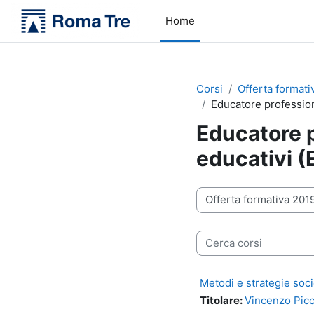
Vai al contenuto principale
Home
Corsi
Offerta formati
Educatore profession
Educatore p
educativi 
Categorie di corso
Cerca corsi
Metodi e strategie soci
Titolare:
Vincenzo Pic