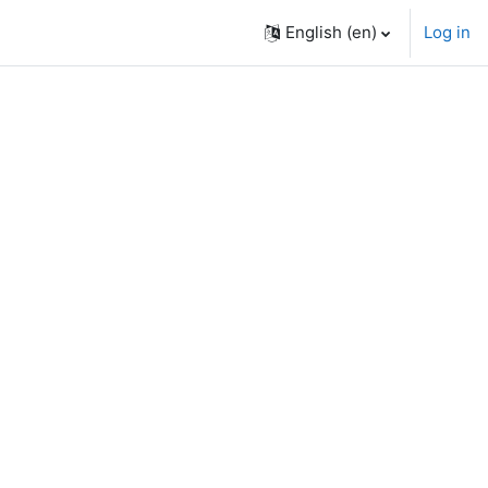
English ‎(en)‎
Log in