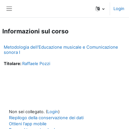
Vai al contenuto principale
Login
Pannello laterale
Informazioni sul corso
Metodologia dell'Educazione musicale e Comunicazione
sonora I
Titolare:
Raffaele Pozzi
Non sei collegato. (
Login
)
Riepilogo della conservazione dei dati
Ottieni l'app mobile