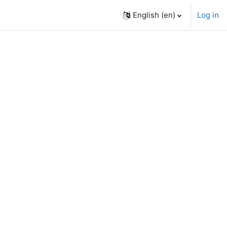
English ‎(en)‎
Log in