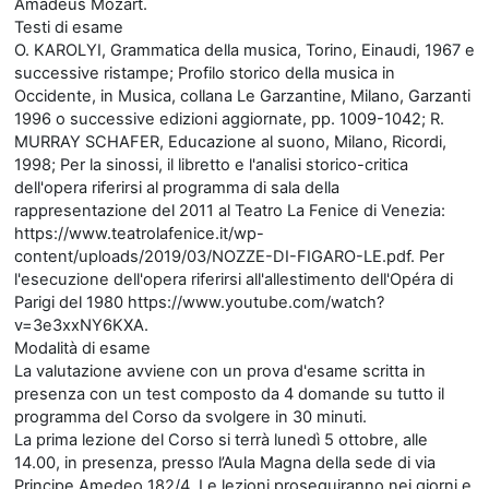
Amadeus Mozart.
Testi di esame
O. KAROLYI, Grammatica della musica, Torino, Einaudi, 1967 e
successive ristampe; Profilo storico della musica in
Occidente, in Musica, collana Le Garzantine, Milano, Garzanti
1996 o successive edizioni aggiornate, pp. 1009-1042; R.
MURRAY SCHAFER, Educazione al suono, Milano, Ricordi,
1998; Per la sinossi, il libretto e l'analisi storico-critica
dell'opera riferirsi al programma di sala della
rappresentazione del 2011 al Teatro La Fenice di Venezia:
https://www.teatrolafenice.it/wp-
content/uploads/2019/03/NOZZE-DI-FIGARO-LE.pdf. Per
l'esecuzione dell'opera riferirsi all'allestimento dell'Opéra di
Parigi del 1980 https://www.youtube.com/watch?
v=3e3xxNY6KXA.
Modalità di esame
La valutazione avviene con un prova d'esame scritta in
presenza con un test composto da 4 domande su tutto il
programma del Corso da svolgere in 30 minuti.
La prima lezione del Corso si terrà lunedì 5 ottobre, alle
14.00, in presenza, presso l’Aula Magna della sede di via
Principe Amedeo 182/4. Le lezioni proseguiranno nei giorni e