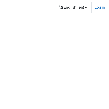
English ‎(en)‎
Log in