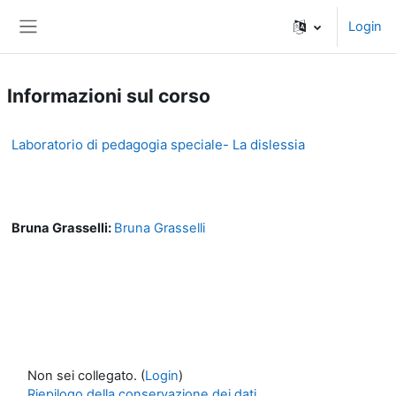
Vai al contenuto principale
Login
Pannello laterale
Informazioni sul corso
Laboratorio di pedagogia speciale- La dislessia
Bruna Grasselli:
Bruna Grasselli
Non sei collegato. (
Login
)
Riepilogo della conservazione dei dati