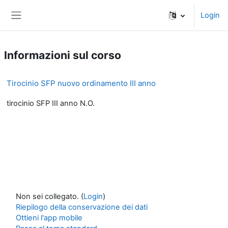
Vai al contenuto principale
Login
Pannello laterale
Informazioni sul corso
Tirocinio SFP nuovo ordinamento III anno
tirocinio SFP III anno N.O.
Non sei collegato. (
Login
)
Riepilogo della conservazione dei dati
Ottieni l'app mobile