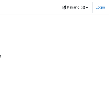
Italiano ‎(it)‎
Login
e