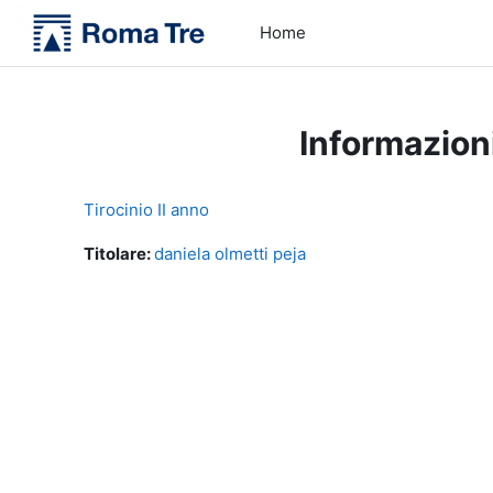
Vai al contenuto principale
Home
Informazion
Tirocinio II anno
Titolare:
daniela olmetti peja