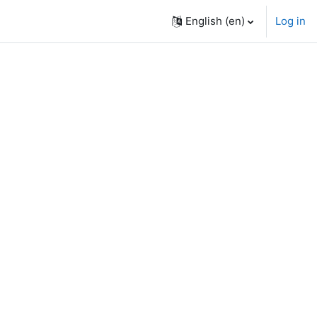
English ‎(en)‎
Log in