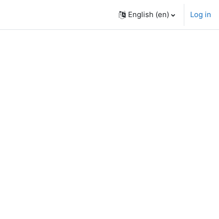
English ‎(en)‎
Log in