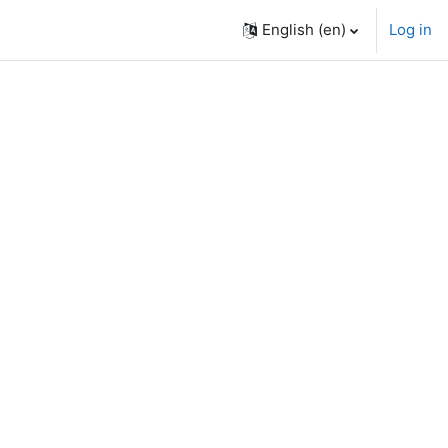
English ‎(en)‎
Log in