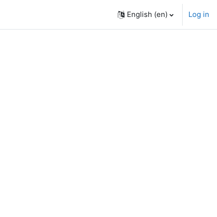
English ‎(en)‎
Log in