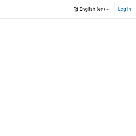
English ‎(en)‎
Log in