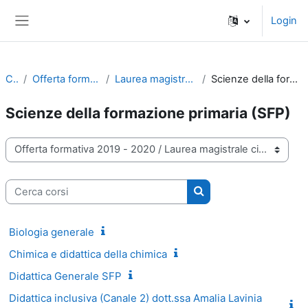
Vai al contenuto principale
Login
Pannello laterale
Corsi
Offerta formativa 2019 - 2020
Laurea magistrale ciclo unico 5 anni
Scienze della formazione primaria (SFP)
Scienze della formazione primaria (SFP)
Categorie di corso
Cerca corsi
Cerca corsi
Biologia generale
Chimica e didattica della chimica
Didattica Generale SFP
Didattica inclusiva (Canale 2) dott.ssa Amalia Lavinia